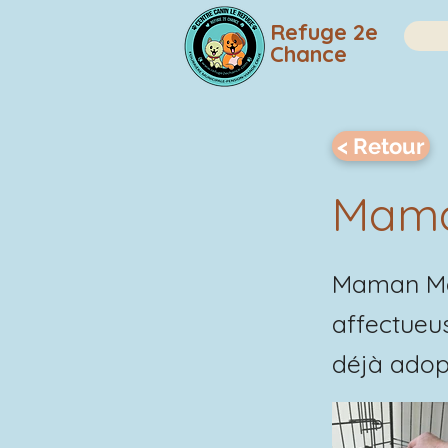
Refuge 2e
Chance
< Retour
Mama
Maman Mars
affectueus
déjà adop