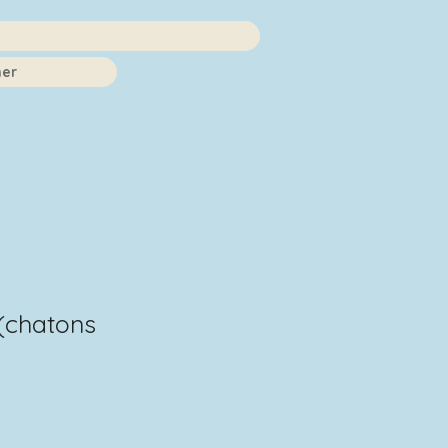
er
 (chatons