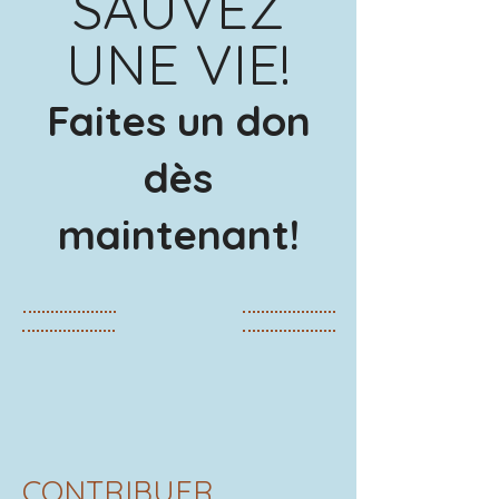
SAUVEZ
UN
E
VIE
!
​​​​Faites un don
dès
maintenant!​
CONTRIBUER